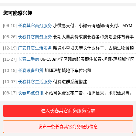
您可能感兴趣
[09-10]
长春其它商务服务
小微易支付、小微云码通知/码支付、MYM
码通知/码支付的区别
[08-26]
长春其它商务服务
长期大量高价求购长春各种演唱会体育赛事
展会门票
[12-19]
广安其它生活服务
昭通小草坝天麻长什么样子：古德生物解锁
道地天麻的形态密码
[图]
[11-27]
长春二手房
86-130m²学区现房即买即住长春·旭辉·理想城学区
房
[图]
[10-19]
长春设备租赁
旭辉理想城地下车位出租
[10-07]
长春其它生活服务
付费进群系统搭建
[08-17]
长春热点资讯
本站可免费发布广告，招聘信息，求职信息等，
但是严谨发布违法违规信息
进入长春其它商务服务专题
发布一条长春其它商务服务信息