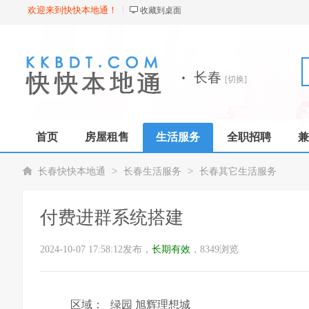
欢迎来到快快本地通！
收藏到桌面
·
长春
[切换]
首页
房屋租售
生活服务
全职招聘
兼
>
>
长春快快本地通
长春生活服务
长春其它生活服务
付费进群系统搭建
2024-10-07 17:58:12发布，
长期有效
，8349浏览
区域：
绿园 旭辉理想城