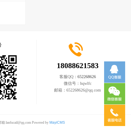
号
18088621583
客服QQ：
652268626
微信号：
hqwlfc
邮箱：
652268626@qq.com
anfucail@qq.com
Powered by
MayiCMS