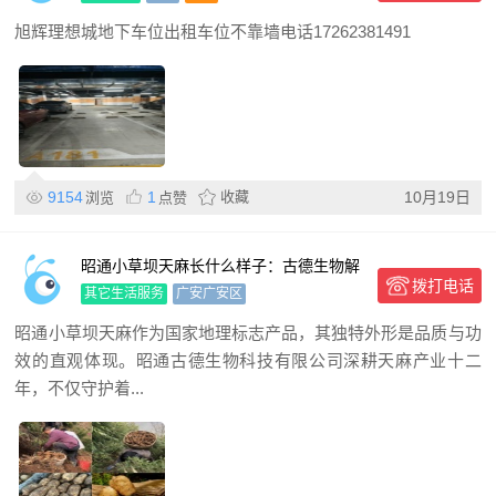
旭辉理想城地下车位出租车位不靠墙电话17262381491
9154
1
收藏
10月19日
浏览
点赞
昭通小草坝天麻长什么样子：古德生物解
拨打电话
锁道地天麻的形态密码
其它生活服务
广安广安区
昭通小草坝天麻作为国家地理标志产品，其独特外形是品质与功
效的直观体现。昭通古德生物科技有限公司深耕天麻产业十二
年，不仅守护着...