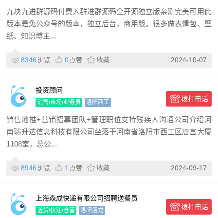
九块九进群源码付费入群进群源码全开源独立版亲测完美可用此
版本是免公众号的版本，独立后台，商用版。很多做表情包、壁
纸、知识博主...
8346
0
收藏
2024-10-07
浏览
点赞
投资顾问
拨打电话
销售/市场/业务员
洛阳西工
销售地推+营销招募团队+管理职位支持残疾人沟通公司介绍河
南瑞升达信息科技有限公司坐落于河南省洛阳市西工区唐宫大厦
1108室，总公...
8946
1
收藏
2024-09-17
浏览
点赞
上海森成快递有限公司招聘送餐员
拨打电话
送货/快递/仓管
洛阳洛龙