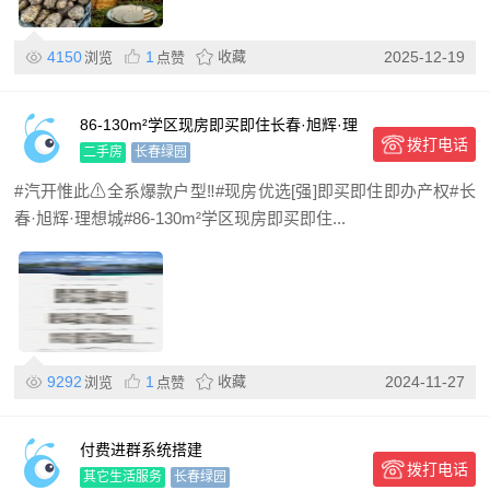
4150
1
收藏
2025-12-19
浏览
点赞
86-130m²学区现房即买即住长春·旭辉·理
拨打电话
想城学区房
二手房
长春绿园
#汽开惟此⚠全系爆款户型‼#现房优选[强]即买即住即办产权#长
春·旭辉·理想城#86-130m²学区现房即买即住...
9292
1
收藏
2024-11-27
浏览
点赞
付费进群系统搭建
拨打电话
其它生活服务
长春绿园