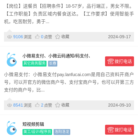
【岗位】送餐员【招聘条件】18-57岁，品行端正，男女不限。
【工作职能】负责区域内餐食送达。【工作要求】使用智能手
机，吃苦耐劳，勇于...
9106
0
收藏
2024-09-17
浏览
点赞
小微易支付、小微云码通知/码支付、
拨打电话
MYM码通知/码支付的区别
其它商务服务
长春
小微易支付：小微易支付pay.lanfucai.com是用自己资料开商户
号，可以开官方的微信商户号、支付宝商户号，也可以开第三方
支付的商户号，比...
8541
2
收藏
2024-09-10
浏览
点赞
短视频剪辑
拨打电话
美工/设计/程序员
洛阳洛龙