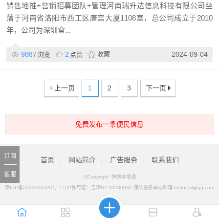
销售地推+营销招募团队+管理河南瑞升达信息科技有限公司坐
落于河南省洛阳市西工区唐宫大厦1108室，总公司成立于2010
年，公司为深圳盒...
9887
2
收藏
2024-09-04
浏览
点赞
上一页
1
2
3
下一页
免费发布一条便民信息
订阅
首页
|
网站简介
|
广告服务
|
联系我们
客服
©Copyright 快快本地通
琼ICP备2023003520号-7 ICP许可证：告琼B2-20230032 违法信息举报邮箱:lanfucail@qq.com
电话：
18088621583