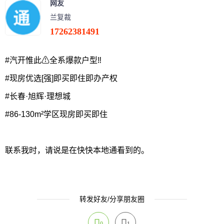
网友
兰复裁
17262381491
#汽开惟此⚠全系爆款户型‼
#现房优选[强]即买即住即办产权
#长春·旭辉·理想城
#86-130m²学区现房即买即住
联系我时，请说是在快快本地通看到的。
转发好友/分享朋友圈