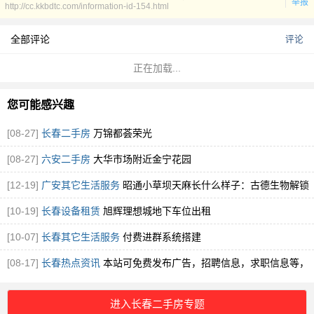
举报
http://cc.kkbdtc.com/information-id-154.html
全部评论
评论
正在加载...
您可能感兴趣
[08-27]
长春二手房
万锦都荟荣光
[08-27]
六安二手房
大华市场附近金宁花园
[12-19]
广安其它生活服务
昭通小草坝天麻长什么样子：古德生物解锁
道地天麻的形态密码
[图]
[10-19]
长春设备租赁
旭辉理想城地下车位出租
[10-07]
长春其它生活服务
付费进群系统搭建
[08-17]
长春热点资讯
本站可免费发布广告，招聘信息，求职信息等，
但是严谨发布违法违规信息
进入长春二手房专题